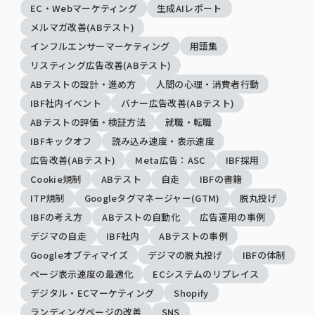
EC・Webマーケティング
生成AIレポート
メルマガ改善(ABテスト)
インフルエンサーマーケティング
用語集
リスティング広告改善(ABテスト)
ABテストの設計・進め方
人間の心理・消費者行動
IBF社内イベント
バナー広告改善(ABテスト)
ABテストの評価・検証方法
就職・転職
IBFキックオフ
読み込み速度・表示速度
広告改善(ABテスト)
Meta広告：ASC
IBF採用
Cookie規制
ABテスト
自走
IBFの書籍
ITP規制
Googleタグマネージャー(GTM)
脱丸投げ
IBFの考え方
ABテストの自動化
広告運用の事例
デジマの自走
IBF社内
ABテストの事例
Googleオプティマイズ
デジマの脱丸投げ
IBFの体制
ページ表示速度の最適化
ECシステムのリプレイス
デジタル・ECマーケティング
Shopify
ランディングページの改善
SNS