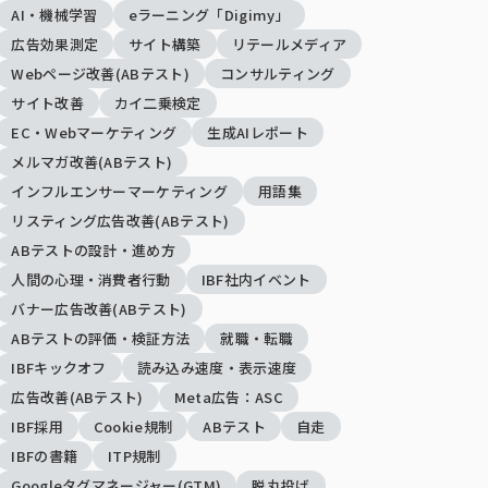
AI・機械学習
eラーニング「Digimy」
広告効果測定
サイト構築
リテールメディア
Webページ改善(ABテスト)
コンサルティング
サイト改善
カイ二乗検定
EC・Webマーケティング
生成AIレポート
メルマガ改善(ABテスト)
インフルエンサーマーケティング
用語集
リスティング広告改善(ABテスト)
ABテストの設計・進め方
人間の心理・消費者行動
IBF社内イベント
バナー広告改善(ABテスト)
ABテストの評価・検証方法
就職・転職
IBFキックオフ
読み込み速度・表示速度
広告改善(ABテスト)
Meta広告：ASC
IBF採用
Cookie規制
ABテスト
自走
IBFの書籍
ITP規制
Googleタグマネージャー(GTM)
脱丸投げ