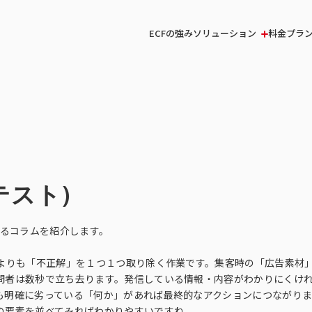
ソリューション
ECFの強み
料金プラ
テスト)
するコラムを紹介します。
うよりも「不正解」を１つ１つ取り除く作業です。集客時の「広告素材
問者は数秒で立ち去ります。発信している情報・内容がわかりにくけ
も明確に劣っている「何か」があれば最終的なアクションにつながり
の要素を並べてみればわかりやすいですね。