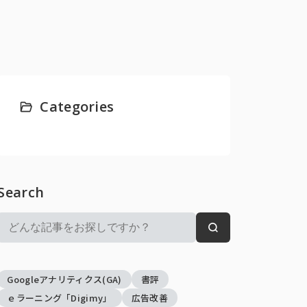
Categories
Search
検
検
索:
索
Googleアナリティクス(GA)
書評
ｅラーニング「Digimy」
広告改善