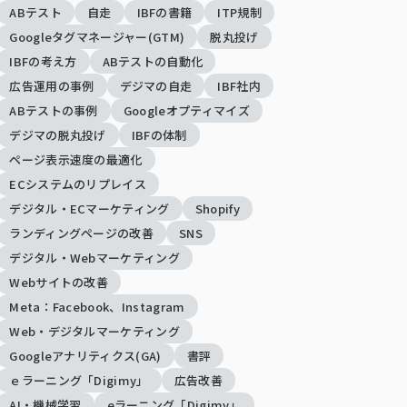
ABテスト
自走
IBFの書籍
ITP規制
Googleタグマネージャー(GTM)
脱丸投げ
IBFの考え方
ABテストの自動化
広告運用の事例
デジマの自走
IBF社内
ABテストの事例
Googleオプティマイズ
デジマの脱丸投げ
IBFの体制
ページ表示速度の最適化
ECシステムのリプレイス
デジタル・ECマーケティング
Shopify
ランディングページの改善
SNS
デジタル・Webマーケティング
Webサイトの改善
Meta：Facebook、Instagram
Web・デジタルマーケティング
Googleアナリティクス(GA)
書評
ｅラーニング「Digimy」
広告改善
AI・機械学習
eラーニング「Digimy」