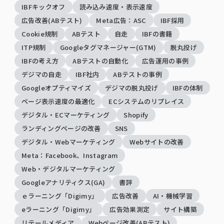
IBFキックオフ
読み込み速度・表示速度
広告改善(ABテスト)
Meta広告：ASC
IBF採用
Cookie規制
ABテスト
自走
IBFの書籍
ITP規制
Googleタグマネージャー(GTM)
脱丸投げ
IBFの考え方
ABテストの自動化
広告運用の事例
デジマの自走
IBF社内
ABテストの事例
Googleオプティマイズ
デジマの脱丸投げ
IBFの体制
ページ表示速度の最適化
ECシステムのリプレイス
デジタル・ECマーケティング
Shopify
ランディングページの改善
SNS
デジタル・Webマーケティング
Webサイトの改善
Meta：Facebook、Instagram
Web・デジタルマーケティング
Googleアナリティクス(GA)
書評
ｅラーニング「Digimy」
広告改善
AI・機械学習
eラーニング「Digimy」
広告効果測定
サイト構築
リテールメディア
Webページ改善(ABテスト)